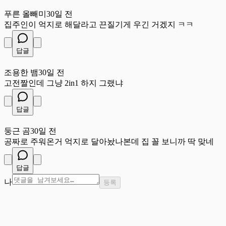
푸
푸른 올빼미
30일 전
집주인이 억지로 해달라고 끈질기게 우긴 거겠지 ㅋㅋ
답글
조
조용한 뱀
30일 전
고전짤인데 그냥 2in1 하지 그랬냐
답글
둥
둥근 곰
30일 전
공짜로 주워온거 억지로 달아놨나본데 집 꼴 보니까 딱 맞네
답글
나
등록