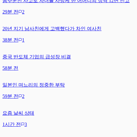
음주운전 사고로 자녀를 사망케 한 어머니의 징역 12년 선고
29분 전
2
20년 지기 남사친에게 고백했다가 차인 여사친
38분 전
1
중국 반도체 기업의 급성장 비결
58분 전
일본인 며느리의 정중한 부탁
59분 전
2
요즘 날씨 상태
1시간 전
3