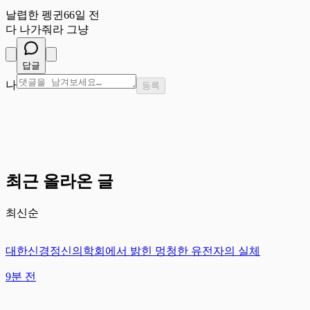
날
날렵한 펭귄
66일 전
다 나가줘라 그냥
답글
나
등록
최근 올라온 글
최신순
대한신경정신의학회에서 밝힌 멍청한 유전자의 실체
9분 전