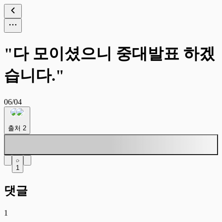
"다 모이셨으니 중대발표 하겠
습니다."
06/04
출처
2
1
댓글
1