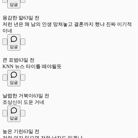
답글
용
용감한 말
63일 전
저런 년은 왜 남의 인생 망쳐놓고 결혼까지 했냐 진짜 이기적
이네
답글
큰
큰 표범
63일 전
KNN 뉴스 타이틀 떼야될듯
답글
날
날렵한 거북이
63일 전
조상신이 도운 거네
답글
높
높은 기린
63일 전
저런 여자 있으면 저런 남자도 있겠냐