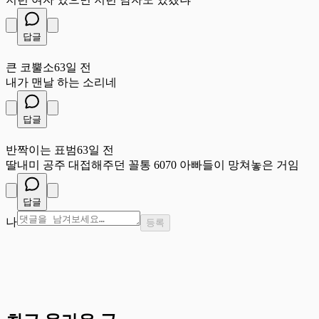
답글
큰
큰 코뿔소
63일 전
내가 맨날 하는 소리네
답글
반
반짝이는 표범
63일 전
딸내미 공주 대접해주던 꼴통 6070 아빠들이 망쳐놓은 거임
답글
나
등록