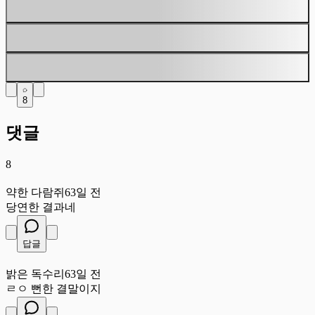
8
댓글
8
약
약한 다람쥐
63일 전
당연한 결과네
답글
밝
밝은 독수리
63일 전
ㄹㅇ 뻔한 결말이지