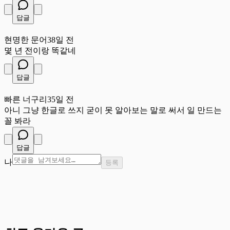
답글
현
현명한 문어
38일 전
몇 년 전이랑 똑같네
답글
빠
빠른 너구리
35일 전
아니 그냥 한글로 쓰지 굳이 못 알아보는 말로 써서 일 만드는
꼴 봐라
답글
나
등록