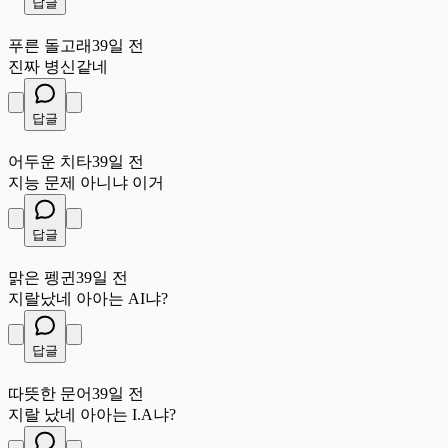
답글
푸
푸른 돌고래
39일 전
진짜 병신같네
답글
어
어두운 치타
39일 전
지능 문제 아니냐 이거
답글
맑
맑은 펭귄
39일 전
지랄났네 아아는 AI냐?
답글
따
따뜻한 문어
39일 전
지랄 났네 아아는 I.A냐?