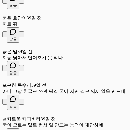
답글
붉
붉은 호랑이
39일 전
피트 줘
답글
붉
붉은 말
39일 전
지능 낮아서 단어조차 못 적나
답글
포
포근한 독수리
39일 전
아니 그냥 한글로 쓰면 될걸 굳이 저딴 걸로 써서 일을 만드네
답글
날
날카로운 카피바라
39일 전
굳이 모르는 말로 써서 일 만드는 능력이 대단하네