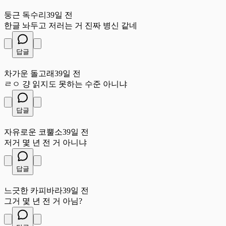
둥
둥근 독수리
39일 전
한글 놔두고 저러는 거 진짜 병신 같네
답글
차
차가운 돌고래
39일 전
ㄹㅇ 걍 읽지도 못하는 수준 아니냐
답글
자
자유로운 코뿔소
39일 전
저거 몇 년 전 거 아니냐
답글
느
느긋한 카피바라
39일 전
그거 몇 년 전 거 아님?