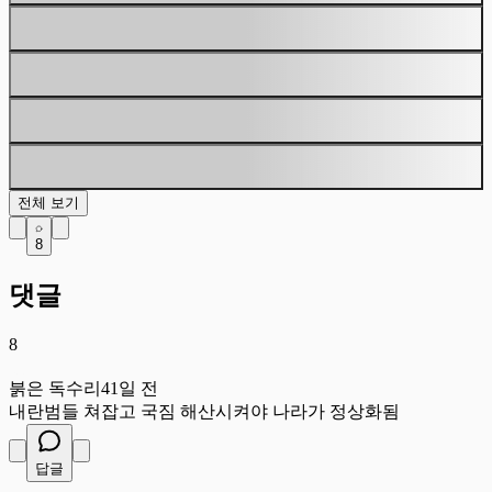
전체 보기
8
댓글
8
붉
붉은 독수리
41일 전
내란범들 쳐잡고 국짐 해산시켜야 나라가 정상화됨
답글