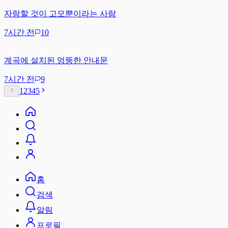
자랑할 것이 고모뿐이라는 사람
7시간 전
10
계곡에 설치된 엉뚱한 안내문
7시간 전
9
1
2
3
4
5
홈
검색
알림
프로필