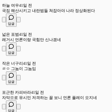
하
하늘 여우
41일 전
국짐 해산시키고 내란범들 쳐잡아야 나라 정상화된다
답글
넓
넓은 표범
41일 전
레거시 언론이랑 국힘만 신나겠네
답글
작
작은 너구리
41일 전
ㄹㅇ 그놈이 그놈임
답글
포
포근한 카피바라
41일 전
자막으로 유시민 저격하는 꼴 보니 언론 플레이 오지네
답글