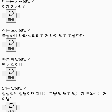
어두운 기린
68일 전
이게 기사냐?
답글
작
작은 토끼
68일 전
불쌍하네 나라 살리려고 저 나이 먹고 고생한다
답글
빠
빠른 해달
68일 전
또 시작이네
답글
맑
맑은 말
68일 전
정상적인 정당이면 쟤네는 그냥 입 닫고 있는 게 도와주는 거
아님?
답글