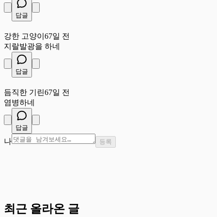
답글
강
강한 고양이
67일 전
지랄발광을 하네
답글
듬
듬직한 기린
67일 전
염병하네
답글
나
등록
최근 올라온 글