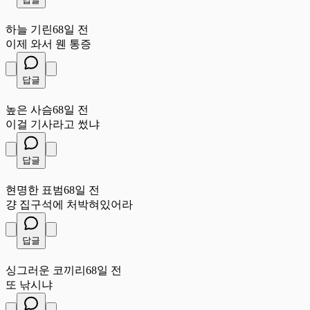
하
하늘 기린
68일 전
이제 와서 웬 통증
답글
높
높은 사슴
68일 전
이걸 기사라고 썼냐
답글
현
현명한 표범
68일 전
걍 집구석에 처박혀있어라
답글
싱
싱그러운 코끼리
68일 전
또 낚시냐