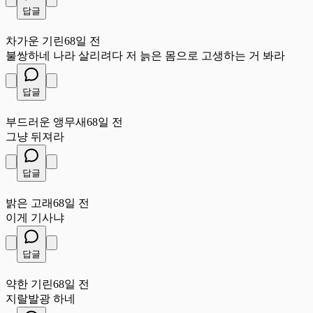
답글
차
차가운 기린
68일 전
불쌍하네 나라 살리려다 저 늙은 몸으로 고생하는 거 봐라
답글
부
부드러운 앵무새
68일 전
그냥 뒤져라
답글
밝
밝은 고래
68일 전
이게 기사냐
답글
약
약한 기린
68일 전
지랄발광 하네