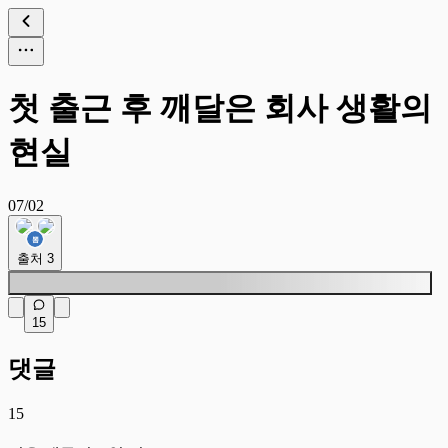
첫 출근 후 깨달은 회사 생활의
현실
07/02
출처
3
15
댓글
15
깊