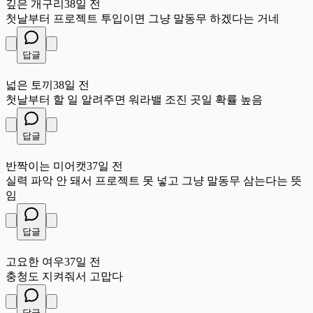
깊은 개구리
38일 전
첫날부터 프로젝트 투입이면 그냥 말동무 하겠다는 거네
답글
넓
넓은 토끼
38일 전
첫날부터 할 일 알려주면 워라밸 조진 곳일 확률 높음
답글
반
반짝이는 미어캣
37일 전
실력 파악 안 돼서 프로젝트 못 넣고 그냥 말동무 삼는다는 뜻
임
답글
고
고요한 여우
37일 전
충청도 지켜줘서 고맙다
답글