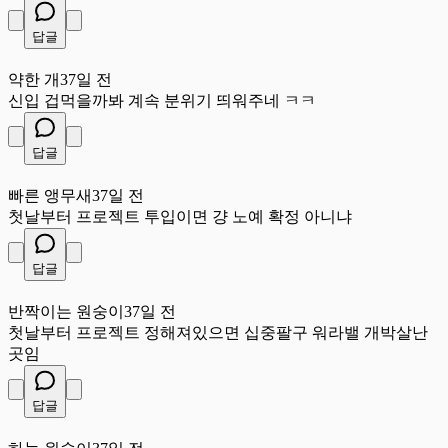
답글
약
약한 개
37일 전
신입 겁먹을까봐 계속 분위기 띄워주네 ㅋㅋ
답글
빠
빠른 앵무새
37일 전
첫날부터 프로젝트 투입이면 걍 노예 확정 아니냐
답글
반
반짝이는 원숭이
37일 전
첫날부터 프로젝트 정해져있으면 십중팔구 워라밸 개박살난
곳임
답글
하