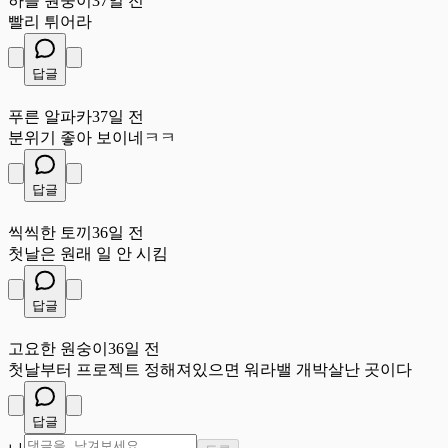
하늘 원숭이
37일 전
빨리 튀어라
답글
푸
푸른 알파카
37일 전
분위기 좋아 보이네ㅋㅋ
답글
씩
씩씩한 토끼
36일 전
첫날은 원래 일 안 시킴
답글
고
고요한 원숭이
36일 전
첫날부터 프로젝트 정해져있으면 워라밸 개박살난 곳이다
답글