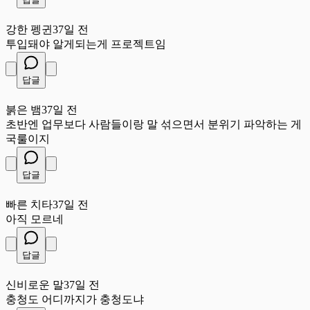
강
강한 펭귄
37일 전
투입돼야 알게되는게 프로젝트임
답글
붉
붉은 뱀
37일 전
초반엔 업무보다 사람들이랑 말 섞으면서 분위기 파악하는 게
국룰이지
답글
빠
빠른 치타
37일 전
아직 모르네
답글
신
신비로운 말
37일 전
충청도 어디까지가 충청도냐