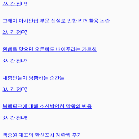
2시간 전
3
그래미 아시안팝 부문 신설로 인한 BTS 활용 논란
2시간 전
7
왼뺨을 맞으면 오른뺨도 내어주라는 가르침
3시간 전
7
내향인들이 당황하는 순간들
3시간 전
7
블랙핑크에 대해 소신발언한 말왕의 반응
3시간 전
8
백종원 대표의 한신포차 계란찜 후기