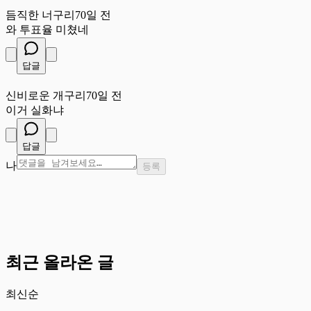
듬
듬직한 너구리
70일 전
와 투표율 미쳤네
답글
신
신비로운 개구리
70일 전
이거 실화냐
답글
나
등록
최근 올라온 글
최신순