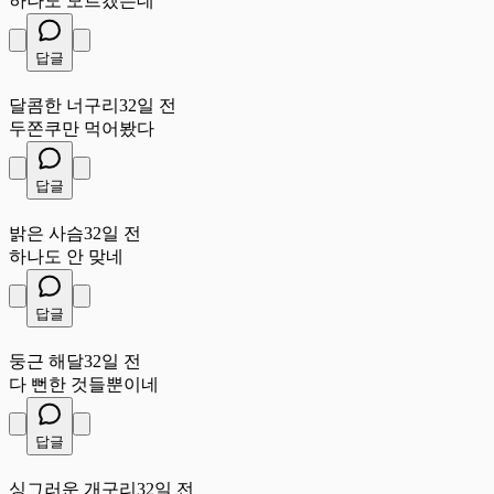
하나도 모르겠는데
답글
달
달콤한 너구리
32일 전
두쫀쿠만 먹어봤다
답글
밝
밝은 사슴
32일 전
하나도 안 맞네
답글
둥
둥근 해달
32일 전
다 뻔한 것들뿐이네
답글
싱
싱그러운 개구리
32일 전