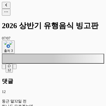
2026 상반기 유행음식 빙고판
07/07
출처
3
12
댓글
12
둥
둥근 말
32일 전