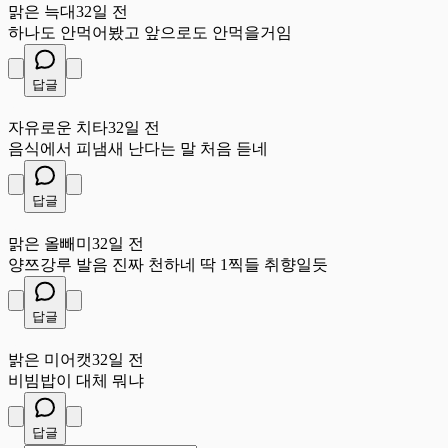
맑은 늑대
32일 전
하나도 안먹어봤고 앞으로도 안먹을거임
답글
자
자유로운 치타
32일 전
음식에서 피냄새 난다는 말 처음 듣네
답글
맑
맑은 올빼미
32일 전
양쯔강루 발음 진짜 천하네 딱 1찍들 취향일듯
답글
밝
밝은 미어캣
32일 전
비빔밥이 대체 뭐냐
답글