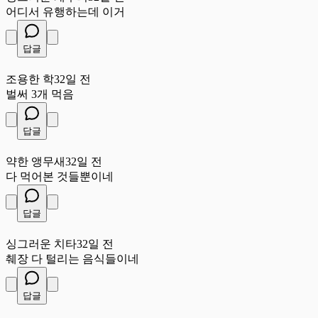
어디서 유행하는데 이거
답글
조
조용한 학
32일 전
벌써 3개 먹음
답글
약
약한 앵무새
32일 전
다 먹어본 것들뿐이네
답글
싱
싱그러운 치타
32일 전
췌장 다 털리는 음식들이네
답글
맑