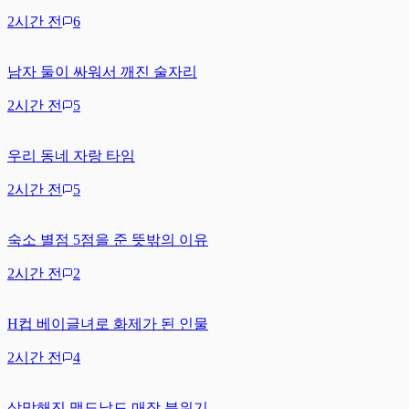
2시간 전
6
남자 둘이 싸워서 깨진 술자리
2시간 전
5
우리 동네 자랑 타임
2시간 전
5
숙소 별점 5점을 준 뜻밖의 이유
2시간 전
2
H컵 베이글녀로 화제가 된 인물
2시간 전
4
삭막해진 맥도날드 매장 분위기