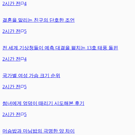
2시간 전
4
결혼을 말리는 친구의 단호한 조언
2시간 전
5
전 세계 기상청들이 예측 대결을 펼치는 13호 태풍 돌핀
2시간 전
4
국가별 여성 가슴 크기 순위
2시간 전
5
썸녀에게 엉덩이 때리기 시도해본 후기
2시간 전
5
머슴밥과 마님밥의 극명한 양 차이