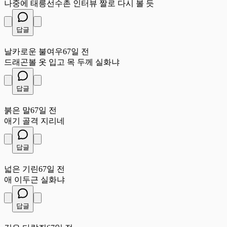
나중에 태릉선수촌 인터뷰 짤로 다시 볼 듯
답글
날
날카로운 불여우
67일 전
드래곤볼 옷 입고 목 두께 실화냐
답글
붉
붉은 말
67일 전
애기 골격 지리네
답글
넓
넓은 기린
67일 전
애 이두근 실화냐
답글
깊