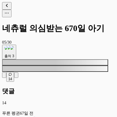
네츄럴 의심받는 670일 아기
05/30
출처
3
14
댓글
14
푸
푸른 펭귄
67일 전