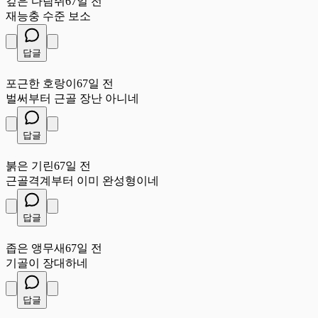
깊은 다람쥐
67일 전
재능충 수준 보소
답글
포
포근한 호랑이
67일 전
벌써부터 근골 장난 아니네
답글
붉
붉은 기린
67일 전
근골격계부터 이미 완성형이네
답글
좁
좁은 앵무새
67일 전
기골이 장대하네
답글
하