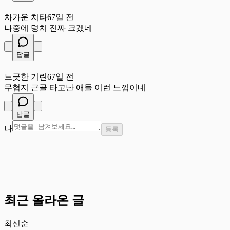
차
차가운 치타
67일 전
나중에 덩치 진짜 크겠네
답글
느
느긋한 기린
67일 전
무협지 근골 타고난 애들 이런 느낌이네
답글
나
등록
최근 올라온 글
최신순