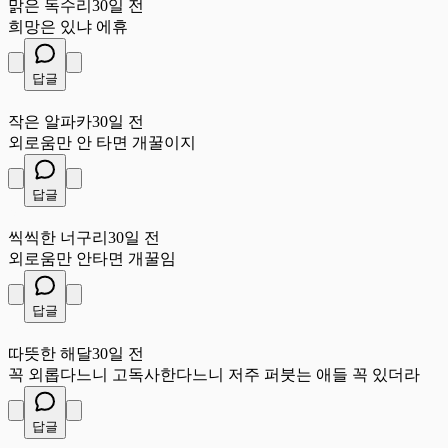
맑은 독수리
30일 전
희망은 있냐 에휴
답글
작
작은 알파카
30일 전
외로움만 안 타면 개꿀이지
답글
씩
씩씩한 너구리
30일 전
외로움만 안타면 개꿀임
답글
따
따뜻한 해달
30일 전
꼭 외롭다느니 고독사한다느니 저주 퍼붓는 애들 꼭 있더라
답글