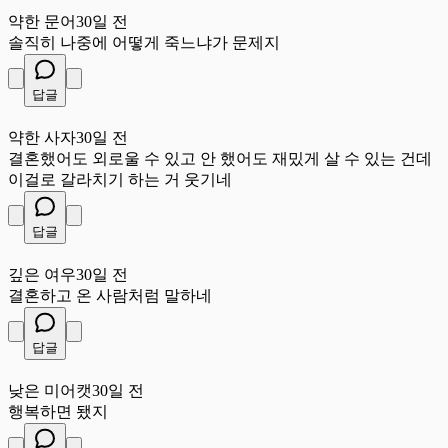
약
약한 문어
30일 전
솔직히 나중에 어떻게 죽느냐가 문제지
답글
약
약한 사자
30일 전
결혼했어도 외로울 수 있고 안 했어도 재밌게 살 수 있는 건데
이걸로 갈라치기 하는 거 웃기네
답글
깊
깊은 여우
30일 전
결혼하고 온 사람처럼 말하네
답글
낮
낮은 미어캣
30일 전
행복하면 됐지