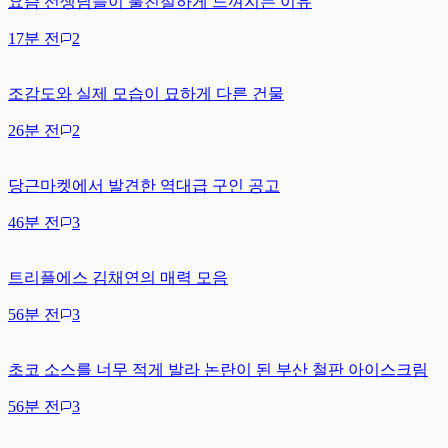
요즘 선생님들이 불친절하게 느껴지는 이유
17분 전
2
조감도와 실제 모습이 묘하게 다른 건물
26분 전
2
당근마켓에서 발견한 역대급 구인 공고
46분 전
3
트리플에스 김채연의 매력 모음
56분 전
3
초코 소스를 너무 적게 발라 논란이 된 부산 철판 아이스크림
56분 전
3