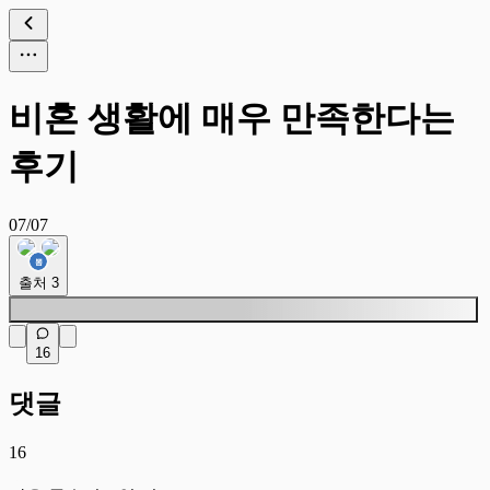
비혼 생활에 매우 만족한다는
후기
07/07
출처
3
16
댓글
16
맑