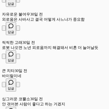
답글
자
자유로운 불여우
30일 전
외로움은 사바사고 결국 어떻게 사느냐가 중요함
답글
씩
씩씩한 고래
30일 전
로봇 나오면 노년 외로움까지 해결돼서 비혼 더 늘어날듯
답글
큰
큰 치타
30일 전
바이럴이네
답글
싱
싱그러운 코뿔소
30일 전
안 겪어본 사람이 좋다고 하는 거겠지