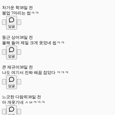
차
차가운 학
38일 전
붐업 7마리는 씹ㅋㅋ
답글
둥
둥근 상어
38일 전
올해 들어 제일 크게 웃었네 씹ㅋㅋ
답글
큰
큰 재규어
38일 전
나도 여기서 진짜 배꼽 잡았다 ㅋㅋㅋ
답글
느
느긋한 다람쥐
38일 전
아 개웃기네 ㅅㅂㅋㅋㅋ