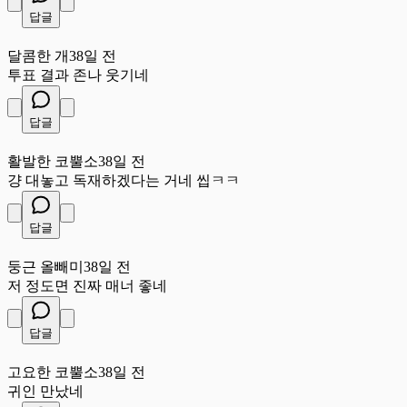
답글
달
달콤한 개
38일 전
투표 결과 존나 웃기네
답글
활
활발한 코뿔소
38일 전
걍 대놓고 독재하겠다는 거네 씹ㅋㅋ
답글
둥
둥근 올빼미
38일 전
저 정도면 진짜 매너 좋네
답글
고
고요한 코뿔소
38일 전
귀인 만났네