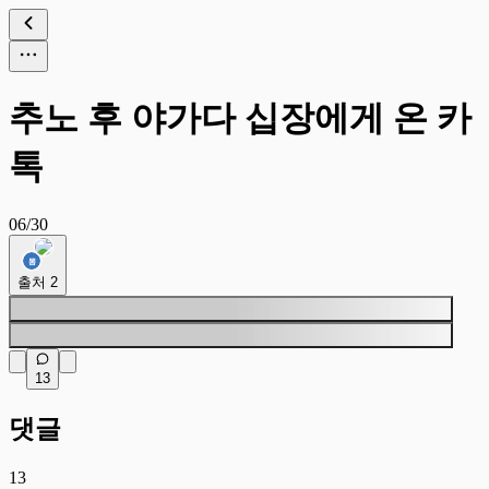
추노 후 야가다 십장에게 온 카
톡
06/30
출처
2
13
댓글
13