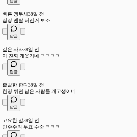
답글
빠
빠른 앵무새
38일 전
십장 멘탈 터진거 보소
답글
깊
깊은 사자
38일 전
아 진짜 개웃기네 ㅋㅋㅋㅋ
답글
활
활발한 판다
38일 전
한명 튀면 남은 사람들 개고생이네
답글
고
고요한 말
38일 전
민주주의 투표 수준 ㅋㅋㅋ