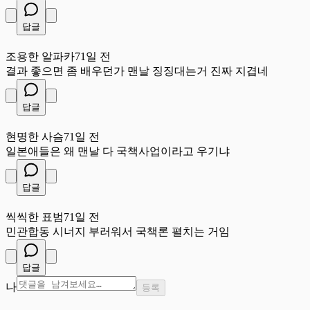
답글
조
조용한 알파카
71일 전
결과 좋으면 좀 배우던가 맨날 징징대는거 진짜 지겹네
답글
현
현명한 사슴
71일 전
일본애들은 왜 맨날 다 국책사업이라고 우기냐
답글
씩
씩씩한 표범
71일 전
민관합동 시너지 부러워서 국책론 펼치는 거임
답글
나
등록