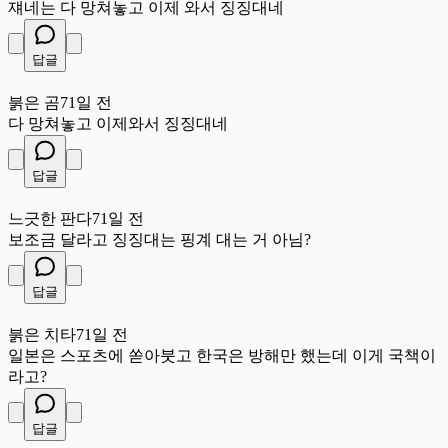
쟤네는 다 망쳐놓고 이제 와서 징징대네
답글
붉
붉은 곰
71일 전
다 망쳐놓고 이제와서 징징대네
답글
느
느긋한 판다
71일 전
보조금 달라고 징징대는 핑계 대는 거 아님?
답글
붉
붉은 치타
71일 전
일본은 스포츠에 쏟아붓고 한국은 방해만 했는데 이게 국책이
라고?
답글