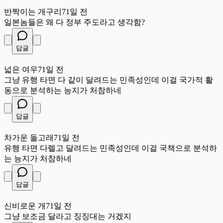
반
반짝이는 개구리
71일 전
일본놈들은 왜 다 정부 주도라고 생각함?
답글
넓
넓은 여우
71일 전
그냥 유행 타면 다 같이 달려드는 민족성인데 이걸 국가적 활
동으로 분석하는 능지가 처참하네
답글
차
차가운 돌고래
71일 전
유행 타면 다렐고 달려드는 민족성인데 이걸 국책으로 분석하
는 능지가 처참하네
답글
신
신비로운 개
71일 전
그냥 보조금 달라고 징징대는 거겠지