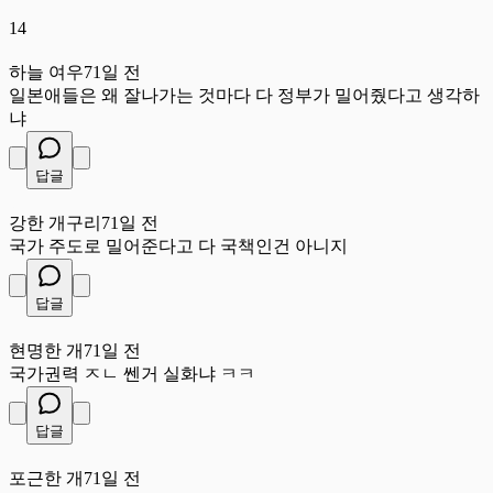
14
하
하늘 여우
71일 전
일본애들은 왜 잘나가는 것마다 다 정부가 밀어줬다고 생각하
냐
답글
강
강한 개구리
71일 전
국가 주도로 밀어준다고 다 국책인건 아니지
답글
현
현명한 개
71일 전
국가권력 ㅈㄴ 쎈거 실화냐 ㅋㅋ
답글
포
포근한 개
71일 전